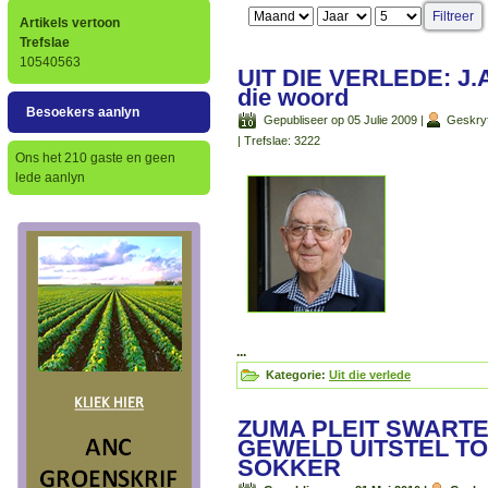
Filtreer
Artikels vertoon
Trefslae
10540563
UIT DIE VERLEDE: J.A
die woord
Besoekers aanlyn
Gepubliseer op 05 Julie 2009
|
Geskryf
|
Trefslae: 3222
Ons het 210 gaste en geen
lede aanlyn
...
Kategorie:
Uit die verlede
ZUMA PLEIT SWART
GEWELD UITSTEL TO
SOKKER