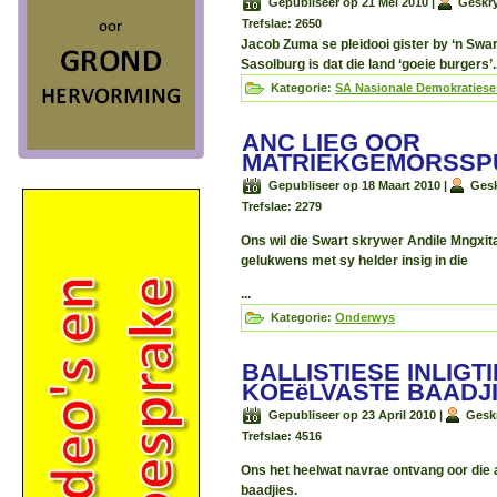
Gepubliseer op 21 Mei 2010
|
Geskry
Trefslae: 2650
Jacob Zuma se pleidooi gister by ‘n Swa
Sasolburg is dat die land ‘goeie burgers’..
Kategorie:
SA Nasionale Demokratiese
ANC LIEG OOR
MATRIEKGEMORSSP
Gepubliseer op 18 Maart 2010
|
Gesk
Trefslae: 2279
Ons wil die Swart skrywer Andile Mngxi
gelukwens met sy helder insig in die
...
Kategorie:
Onderwys
BALLISTIESE INLIGT
KOEëLVASTE BAADJ
Gepubliseer op 23 April 2010
|
Gesk
Trefslae: 4516
Ons het heelwat navrae ontvang oor die
baadjies.