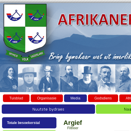
Tuisblad
Organisasie
Media
Godsdiens
Afr
Argief
Totale besoekerstal
Filtreer