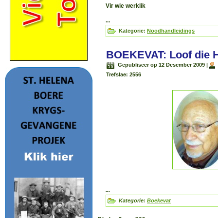
Vir wie werklik
...
Kategorie:
Noodhandleidings
BOEKEVAT: Loof die H
Gepubliseer op 12 Desember 2009
|
Trefslae: 2556
...
Kategorie:
Boekevat